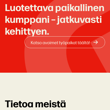
Luotettava paikallinen
kumppani – jatkuvasti
kehittyen.
Katso avoimet työpaikat täältä!
Tietoa meistä