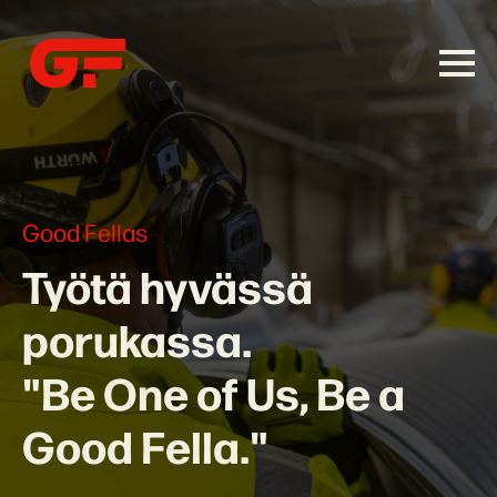
Good Fellas
Työtä hyvässä
porukassa.
"Be One of Us, Be a
Good Fella."