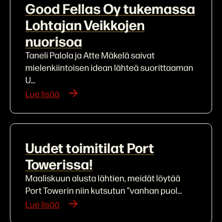
Good Fellas Oy tukemassa
Lohtajan Veikkojen
nuorisoa
Taneli Palola ja Atte Mäkelä saivat
mielenkiintoisen idean lähteä suorittaaman
U...
Lue lisää
Uudet toimitilat Port
Towerissa!
Maaliskuun alusta lähtien, meidät löytää
Port Towerin niin kutsutun ”vanhan puol...
Lue lisää