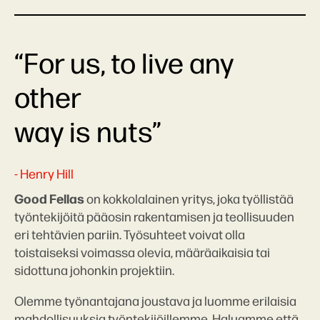
“For us, to live any
other
way is nuts”
- Henry Hill
Good Fellas
on kokkolalainen yritys, joka työllistää
työntekijöitä pääosin rakentamisen ja teollisuuden
eri tehtävien pariin. Työsuhteet voivat olla
toistaiseksi voimassa olevia, määräaikaisia tai
sidottuna johonkin projektiin.
Olemme työnantajana joustava ja luomme erilaisia
mahdollisuuksia työntekijöillemme. Haluamme että