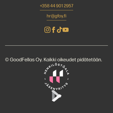
+358 44 901 2957
hr@gfoy.fi
© GoodFellas Oy. Kaikki oikeudet pidätetään.